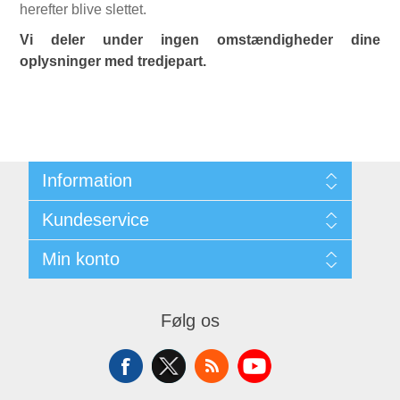
herefter blive slettet.
Vi deler under ingen omstændigheder dine
oplysninger med tredjepart.
Information
Sitemap
Kundeservice
Kontakt
Min konto
Søg
Min Konto
Mine Ordrer
Følg os
Mine Adresser
Varekurv
Ønskeliste